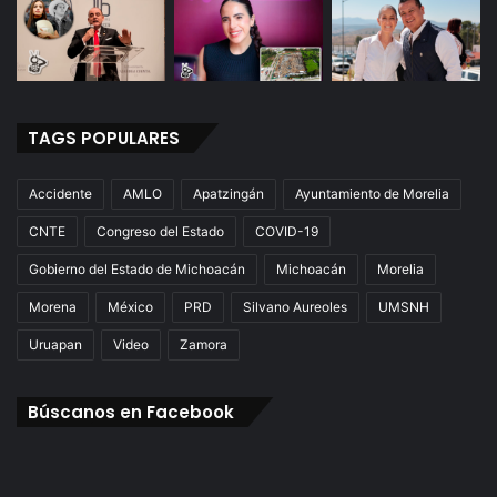
TAGS POPULARES
Accidente
AMLO
Apatzingán
Ayuntamiento de Morelia
CNTE
Congreso del Estado
COVID-19
Gobierno del Estado de Michoacán
Michoacán
Morelia
Morena
México
PRD
Silvano Aureoles
UMSNH
Uruapan
Video
Zamora
Búscanos en Facebook