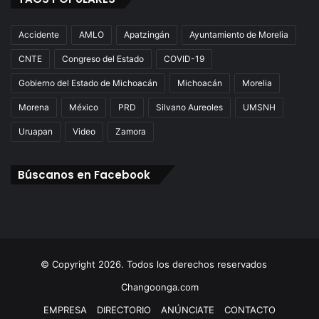
Accidente
AMLO
Apatzingán
Ayuntamiento de Morelia
CNTE
Congreso del Estado
COVID-19
Gobierno del Estado de Michoacán
Michoacán
Morelia
Morena
México
PRD
Silvano Aureoles
UMSNH
Uruapan
Video
Zamora
Búscanos en Facebook
© Copyright 2026. Todos los derechos reservados
Changoonga.com
EMPRESA
DIRECTORIO
ANÚNCIATE
CONTACTO