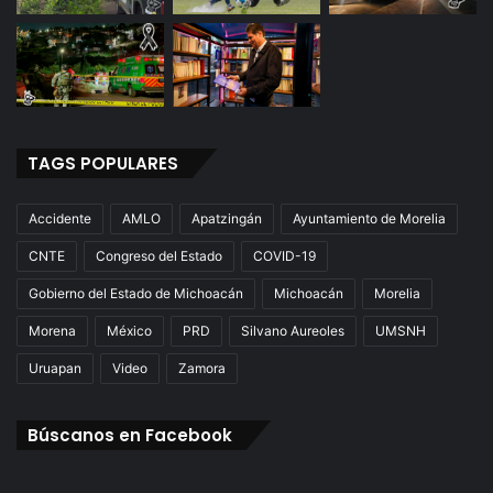
TAGS POPULARES
Accidente
AMLO
Apatzingán
Ayuntamiento de Morelia
CNTE
Congreso del Estado
COVID-19
Gobierno del Estado de Michoacán
Michoacán
Morelia
Morena
México
PRD
Silvano Aureoles
UMSNH
Uruapan
Video
Zamora
Búscanos en Facebook