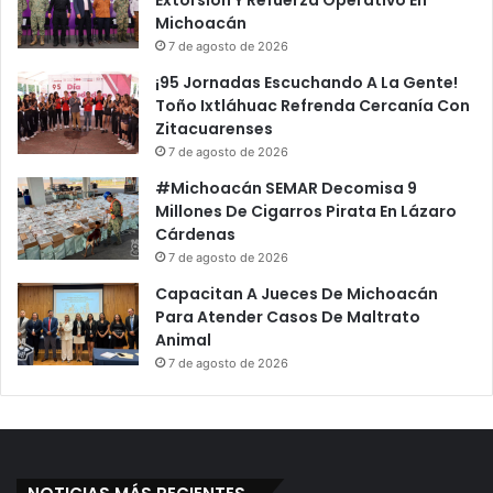
Extorsión Y Refuerza Operativo En
Michoacán
7 de agosto de 2026
¡95 Jornadas Escuchando A La Gente!
Toño Ixtláhuac Refrenda Cercanía Con
Zitacuarenses
7 de agosto de 2026
#Michoacán SEMAR Decomisa 9
Millones De Cigarros Pirata En Lázaro
Cárdenas
7 de agosto de 2026
Capacitan A Jueces De Michoacán
Para Atender Casos De Maltrato
Animal
7 de agosto de 2026