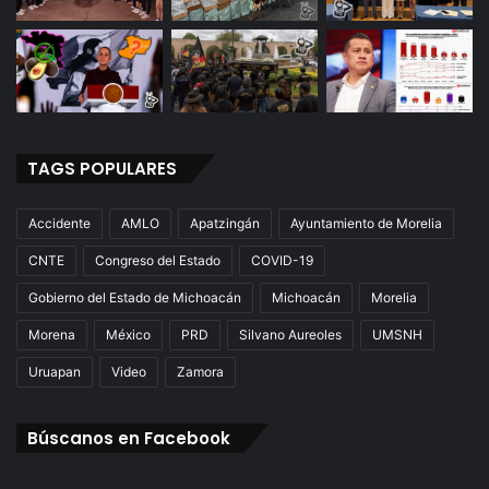
TAGS POPULARES
Accidente
AMLO
Apatzingán
Ayuntamiento de Morelia
CNTE
Congreso del Estado
COVID-19
Gobierno del Estado de Michoacán
Michoacán
Morelia
Morena
México
PRD
Silvano Aureoles
UMSNH
Uruapan
Video
Zamora
Búscanos en Facebook