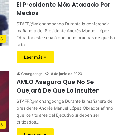
El Presidente Más Atacado Por
Medios
STAFF/@michangoonga Durante la conferencia
mañanera del Presidente Andrés Manuel López
Obrador este señaló que tiene pruebas de que ha
S
sido…
Leer más »
Changoonga
18 de junio de 2020
AMLO Asegura Que No Se
Quejará De Que Lo Insulten
STAFF/@michangoonga Durante la mañanera del
presidente Andrés Manuel López Obrador afirmó
que los titulares del Ejecutivo sí deben ser
criticados…
S
Leer más »