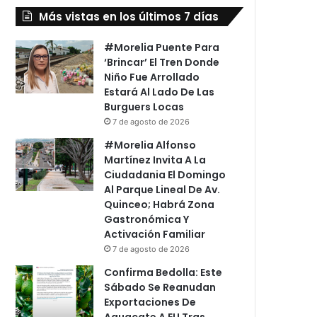
Más vistas en los últimos 7 días
#Morelia Puente Para
‘Brincar’ El Tren Donde
Niño Fue Arrollado
Estará Al Lado De Las
Burguers Locas
7 de agosto de 2026
#Morelia Alfonso
Martínez Invita A La
Ciudadania El Domingo
Al Parque Lineal De Av.
Quinceo; Habrá Zona
Gastronómica Y
Activación Familiar
7 de agosto de 2026
Confirma Bedolla: Este
Sábado Se Reanudan
Exportaciones De
Aguacate A EU Tras