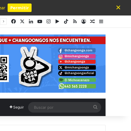
×
ear
Permitir
Powered by SendPulse
Facebook
X
LinkedIn
YouTube
Instagram
Google Play
TikTok
RSS
Acceso
Publicación al a
Barra lateral
Buscar
Seguir
por