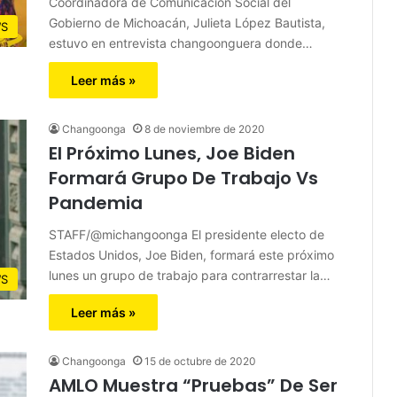
Coordinadora de Comunicación Social del
Gobierno de Michoacán, Julieta López Bautista,
S
estuvo en entrevista changoonguera donde…
Leer más »
Changoonga
8 de noviembre de 2020
El Próximo Lunes, Joe Biden
Formará Grupo De Trabajo Vs
Pandemia
STAFF/@michangoonga El presidente electo de
Estados Unidos, Joe Biden, formará este próximo
lunes un grupo de trabajo para contrarrestar la…
S
Leer más »
Changoonga
15 de octubre de 2020
AMLO Muestra “Pruebas” De Ser