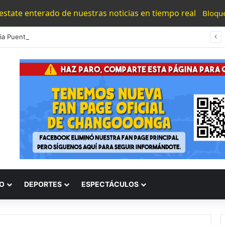
 estate enterado de nuestras noticias en tiempo real
Bloqu
#Morelia Puente Para ‘Brincar’ El Tren Donde Niño Fue Arrollado Estará Al Lado De Las Burguers Locas
O
DEPORTES
ESPECTÁCULOS