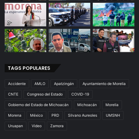
TAGS POPULARES
Accidente
AMLO
Apatzingán
Ayuntamiento de Morelia
CNTE
Congreso del Estado
COVID-19
Gobierno del Estado de Michoacán
Michoacán
Morelia
Morena
México
PRD
Silvano Aureoles
UMSNH
Uruapan
Video
Zamora