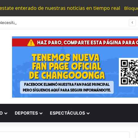
 estate enterado de nuestras noticias en tiempo real
Bloqu
“Los Necesitamos”: Atlético Morelia Agradece Respaldo De Su Afición En Encuentro Ante Cancún Fc
O
DEPORTES
ESPECTÁCULOS