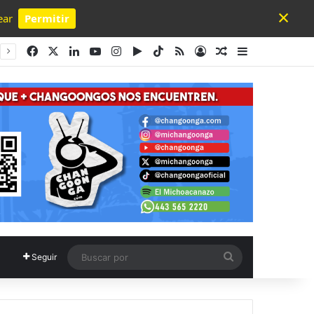
×
ear
Permitir
Powered by SendPulse
Facebook
X
LinkedIn
YouTube
Instagram
Google Play
TikTok
RSS
Acceso
Publicación al a
Barra lateral
Buscar
Seguir
por