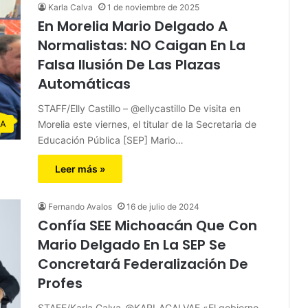
Karla Calva
1 de noviembre de 2025
En Morelia Mario Delgado A
Normalistas: NO Caigan En La
Falsa Ilusión De Las Plazas
Automáticas
STAFF/Elly Castillo – @ellycastillo De visita en
Morelia este viernes, el titular de la Secretaria de
IA
Educación Pública [SEP] Mario…
Leer más »
Fernando Avalos
16 de julio de 2024
Confía SEE Michoacán Que Con
Mario Delgado En La SEP Se
Concretará Federalización De
Profes
STAFF/Karla Calva-@KARLACALVAE «El gobierno