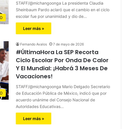
STAFF/@michangoonga La presidenta Claudia
Sheinbaum Pardo aclaró que el cambio en el ciclo
escolar fue por unanimidad y dio de…
CO
Leer más »
Fernando Avalos
7 de mayo de 2026
#ÚltimaHora La SEP Recorta
Ciclo Escolar Por Onda De Calor
Y El Mundial: ¡Habrá 3 Meses De
Vacaciones!
STAFF/@michangoonga Mario Delgado Secretario
de Educación Pública de México, indicó que por
CO
acuerdo unánime del Consejo Nacional de
Autoridades Educativas…
Leer más »