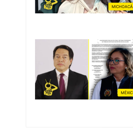
MICHOACÁ
MÉXI