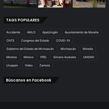
TAGS POPULARES
Accidente
AMLO
Apatzingán
Ayuntamiento de Morelia
CNTE
Congreso del Estado
COVID-19
Gobierno del Estado de Michoacán
Michoacán
Morelia
Morena
México
PRD
Silvano Aureoles
UMSNH
Uruapan
Video
Zamora
Búscanos en Facebook