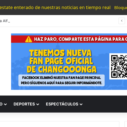
 estate enterado de nuestras noticias en tiempo real
Bloqu
#Morelia Alfonso Martínez Consolido El Acceso A La Lectura Con El Programa «Morelia Se Lee»
O
DEPORTES
ESPECTÁCULOS