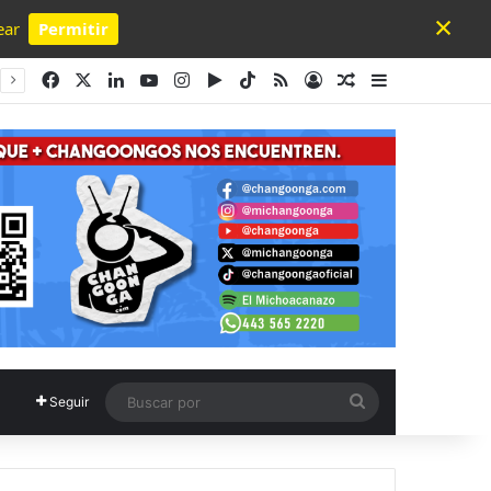
×
ear
Permitir
Powered by SendPulse
Facebook
X
LinkedIn
YouTube
Instagram
Google Play
TikTok
RSS
Acceso
Publicación al a
Barra lateral
Buscar
Seguir
por