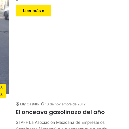
Leer más »
S
S
Elly Castillo
10 de noviembre de 2012
El onceavo gasolinazo del año
STAFF La Asociación Mexicana de Empresarios
Gasolineros (Amegas) dio a conocer que a partir