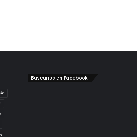
Búscanos en Facebook
gán
E
9
a