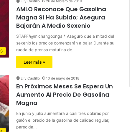
Elly Castillo
26 de febrero de 2019
AMLO Reconoce Que Gasolina
Magna Sí Ha Subido; Asegura
Bajarán A Medio Sexenio
STAFF/@michangoonga * Aseguró que a mitad del
sexenio los precios comenzarán a bajar Durante su
rueda de prensa matutina de…
S
Leer más »
Elly Castillo
10 de mayo de 2018
En Próximos Meses Se Espera Un
Aumento Al Precio De Gasolina
Magna
En junio y julio aumentará a casi tres dólares por
galón el precio de la gasolina de calidad regular,
parecida…
S