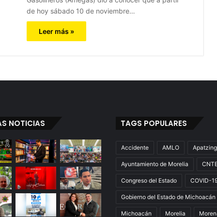
de hoy sábado 10 de noviembre…
Leer más »
AS NOTICIAS
TAGS POPULARES
Accidente
AMLO
Apatzin
Ayuntamiento de Morelia
CNT
Congreso del Estado
COVID-1
Gobierno del Estado de Michoacán
Michoacán
Morelia
Moren