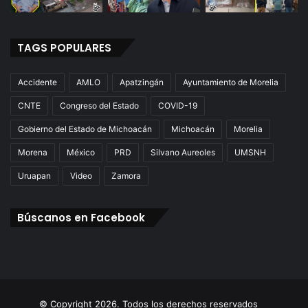
TAGS POPULARES
Accidente
AMLO
Apatzingán
Ayuntamiento de Morelia
CNTE
Congreso del Estado
COVID-19
Gobierno del Estado de Michoacán
Michoacán
Morelia
Morena
México
PRD
Silvano Aureoles
UMSNH
Uruapan
Video
Zamora
Búscanos en Facebook
© Copyright 2026. Todos los derechos reservados