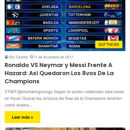
SOFTNEWS
Elly Castillo
11 de diciembre de 2017
Ronaldo VS Neymar y Messi Frente A
Hazard: Así Quedaron Los 8vos De La
Champions
STAFF/@michahngoonga Según el sorteo celebrado este lunes
en Nyon (Suiza) los octavos de final de la Champions tendrán
como duelos…
Leer más »