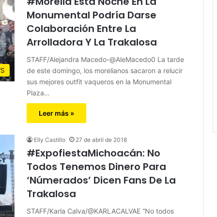
#Morelia Esta Noche En La
Monumental Podría Darse
Colaboración Entre La
Arrolladora Y La Trakalosa
STAFF/Alejandra Macedo-@AleMacedo0 La tarde
de este domingo, los morelianos sacaron a relucir
S
sus mejores outfit vaqueros en la Monumental
Plaza…
Leer más »
Elly Castillo
27 de abril de 2018
#ExpofiestaMichoacán: No
Todos Tenemos Dinero Para
‘Númerados’ Dicen Fans De La
Trakalosa
STAFF/Karla Calva/@KARLACALVAE “No todos