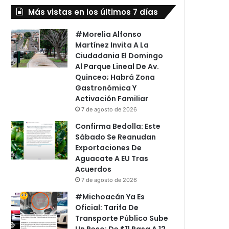
Más vistas en los últimos 7 días
#Morelia Alfonso
Martínez Invita A La
Ciudadania El Domingo
Al Parque Lineal De Av.
Quinceo; Habrá Zona
Gastronómica Y
Activación Familiar
7 de agosto de 2026
Confirma Bedolla: Este
Sábado Se Reanudan
Exportaciones De
Aguacate A EU Tras
Acuerdos
7 de agosto de 2026
#Michoacán Ya Es
Oficial: Tarifa De
Transporte Público Sube
Un Peso: De $11 Pasa A 12