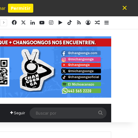
×
ear
Permitir
Powered by SendPulse
Facebook
X
LinkedIn
YouTube
Instagram
Google Play
TikTok
RSS
Acceso
Publicación al a
Barra lateral
Buscar
Seguir
por