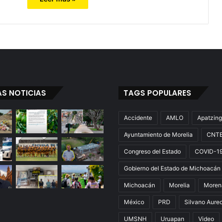
AS NOTICIAS
TAGS POPULARES
Accidente
AMLO
Apatzin
Ayuntamiento de Morelia
CNT
Congreso del Estado
COVID-1
Gobierno del Estado de Michoacán
Michoacán
Morelia
Moren
México
PRD
Silvano Aure
UMSNH
Uruapan
Video