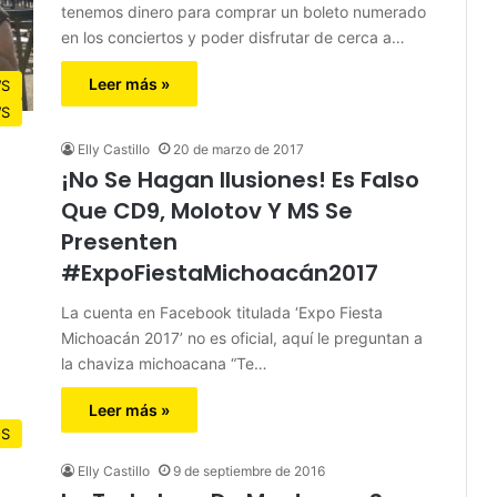
tenemos dinero para comprar un boleto numerado
en los conciertos y poder disfrutar de cerca a…
Leer más »
S
S
Elly Castillo
20 de marzo de 2017
¡No Se Hagan Ilusiones! Es Falso
Que CD9, Molotov Y MS Se
Presenten
#ExpoFiestaMichoacán2017
La cuenta en Facebook titulada ‘Expo Fiesta
Michoacán 2017’ no es oficial, aquí le preguntan a
la chaviza michoacana “Te…
Leer más »
OS
Elly Castillo
9 de septiembre de 2016