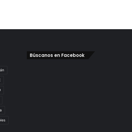
Búscanos en Facebook
gán
E
9
a
oles