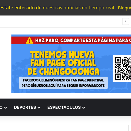
 estate enterado de nuestras noticias en tiempo real
Bloqu
#Morelia Alfonso Martínez Invita A La Ciudadania El Domingo Al Parque Lineal De Av. Quinceo; Habrá Zona Gastronómica Y Activación Familiar
O
DEPORTES
ESPECTÁCULOS