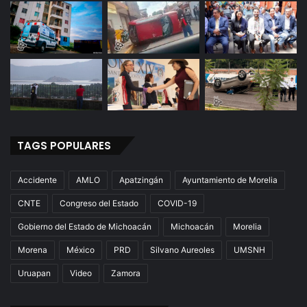
TAGS POPULARES
Accidente
AMLO
Apatzingán
Ayuntamiento de Morelia
CNTE
Congreso del Estado
COVID-19
Gobierno del Estado de Michoacán
Michoacán
Morelia
Morena
México
PRD
Silvano Aureoles
UMSNH
Uruapan
Video
Zamora