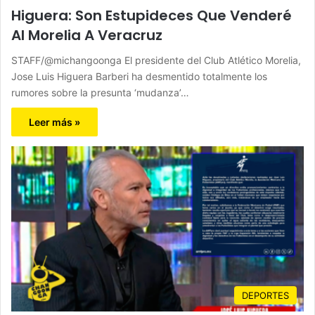
Higuera: Son Estupideces Que Venderé
Al Morelia A Veracruz
STAFF/@michangoonga El presidente del Club Atlético Morelia,
Jose Luis Higuera Barberi ha desmentido totalmente los
rumores sobre la presunta ‘mudanza’…
Leer más »
DEPORTES