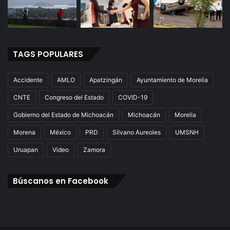
TAGS POPULARES
Accidente
AMLO
Apatzingán
Ayuntamiento de Morelia
CNTE
Congreso del Estado
COVID-19
Gobierno del Estado de Michoacán
Michoacán
Morelia
Morena
México
PRD
Silvano Aureoles
UMSNH
Uruapan
Video
Zamora
Búscanos en Facebook