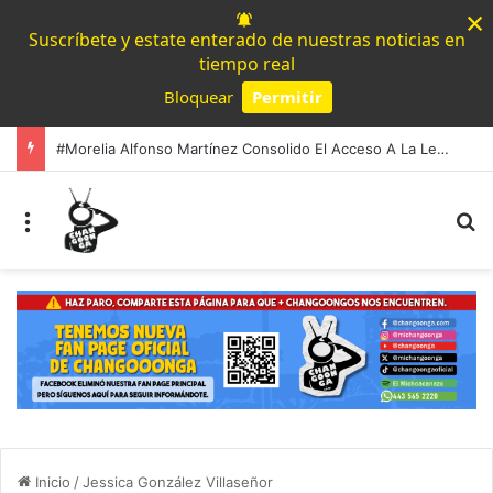
×
Suscríbete y estate enterado de nuestras noticias en
tiempo real
Bloquear
Permitir
Powered by SendPulse
#Morelia Alfonso Martínez Consolido El Acceso A La Lectura Con El Programa «Morelia Se Lee»
Menú
B
Inicio
/
Jessica González Villaseñor