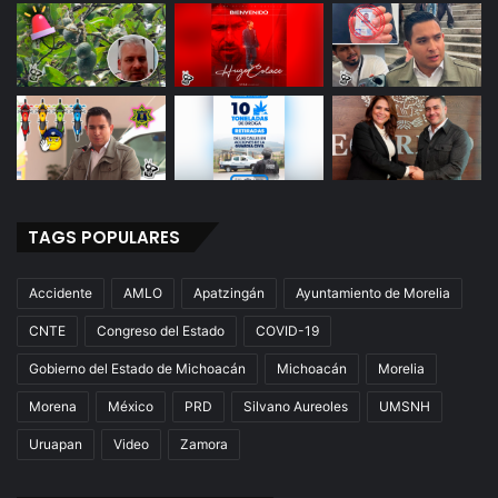
TAGS POPULARES
Accidente
AMLO
Apatzingán
Ayuntamiento de Morelia
CNTE
Congreso del Estado
COVID-19
Gobierno del Estado de Michoacán
Michoacán
Morelia
Morena
México
PRD
Silvano Aureoles
UMSNH
Uruapan
Video
Zamora