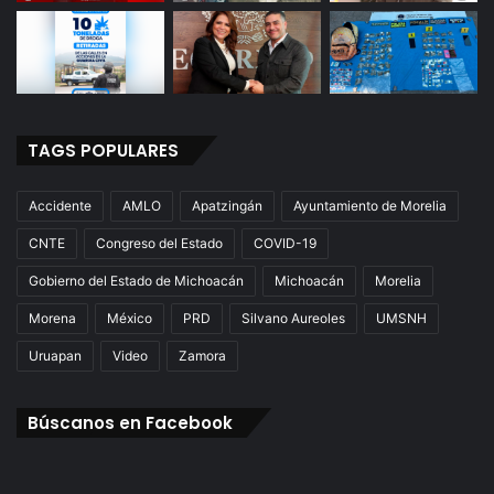
TAGS POPULARES
Accidente
AMLO
Apatzingán
Ayuntamiento de Morelia
CNTE
Congreso del Estado
COVID-19
Gobierno del Estado de Michoacán
Michoacán
Morelia
Morena
México
PRD
Silvano Aureoles
UMSNH
Uruapan
Video
Zamora
Búscanos en Facebook