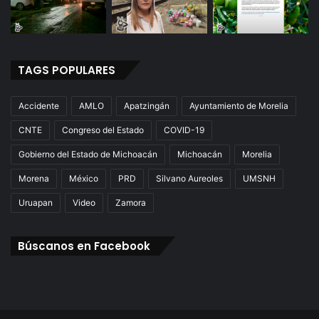
TAGS POPULARES
Accidente
AMLO
Apatzingán
Ayuntamiento de Morelia
CNTE
Congreso del Estado
COVID-19
Gobierno del Estado de Michoacán
Michoacán
Morelia
Morena
México
PRD
Silvano Aureoles
UMSNH
Uruapan
Video
Zamora
Búscanos en Facebook