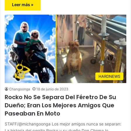
Leer más »
HARDNEWS
Changoonga
18 de junio de 2023
Rocko No Se Separa Del Féretro De Su
Dueño; Eran Los Mejores Amigos Que
Paseaban En Moto
STAFF/@michangoonga Los mejor amigos nunca se separan:
La historia del perrito Rocko y su dueño Don Chema lo