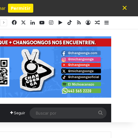
×
ear
Permitir
Powered by SendPulse
Facebook
X
LinkedIn
YouTube
Instagram
Google Play
TikTok
RSS
Acceso
Publicación al a
Barra lateral
Buscar
Seguir
por