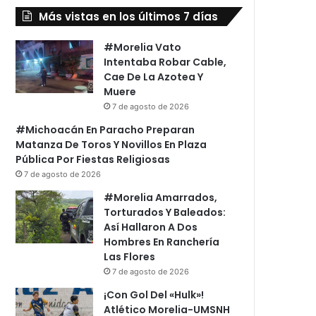
Más vistas en los últimos 7 días
#Morelia Vato
Intentaba Robar Cable,
Cae De La Azotea Y
Muere
7 de agosto de 2026
#Michoacán En Paracho Preparan
Matanza De Toros Y Novillos En Plaza
Pública Por Fiestas Religiosas
7 de agosto de 2026
#Morelia Amarrados,
Torturados Y Baleados:
Así Hallaron A Dos
Hombres En Ranchería
Las Flores
7 de agosto de 2026
¡Con Gol Del «Hulk»!
Atlético Morelia-UMSNH