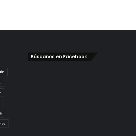
Búscanos en Facebook
gán
E
9
a
oles