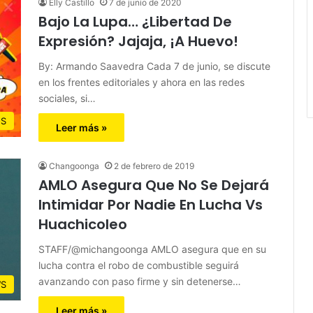
Elly Castillo
7 de junio de 2020
Bajo La Lupa… ¿Libertad De
Expresión? Jajaja, ¡A Huevo!
By: Armando Saavedra Cada 7 de junio, se discute
en los frentes editoriales y ahora en las redes
sociales, si…
S
Leer más »
Changoonga
2 de febrero de 2019
AMLO Asegura Que No Se Dejará
Intimidar Por Nadie En Lucha Vs
Huachicoleo
STAFF/@michangoonga AMLO asegura que en su
lucha contra el robo de combustible seguirá
avanzando con paso firme y sin detenerse…
S
Leer más »