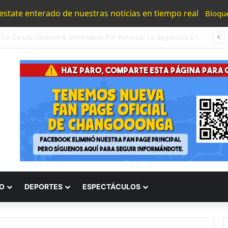
 estate enterado de nuestras noticias en tiempo real
Bloqu
ia Vato Intentaba Robar Cable, Cae De La Azotea Y Muere
O
DEPORTES
ESPECTÁCULOS