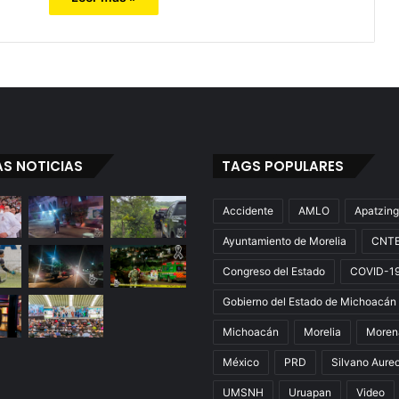
AS NOTICIAS
TAGS POPULARES
Accidente
AMLO
Apatzin
Ayuntamiento de Morelia
CNT
Congreso del Estado
COVID-1
Gobierno del Estado de Michoacán
Michoacán
Morelia
Moren
México
PRD
Silvano Aure
UMSNH
Uruapan
Video