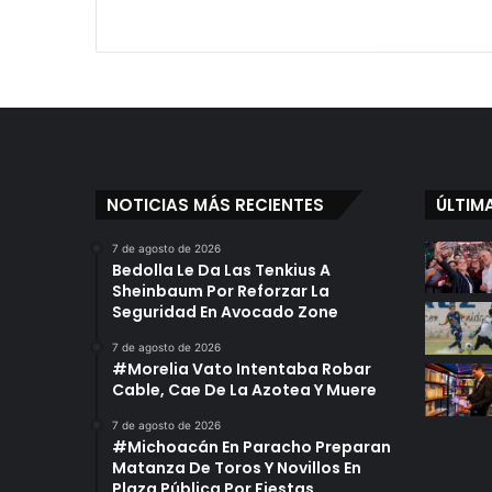
NOTICIAS MÁS RECIENTES
ÚLTIM
7 de agosto de 2026
Bedolla Le Da Las Tenkius A
Sheinbaum Por Reforzar La
Seguridad En Avocado Zone
7 de agosto de 2026
#Morelia Vato Intentaba Robar
Cable, Cae De La Azotea Y Muere
7 de agosto de 2026
#Michoacán En Paracho Preparan
Matanza De Toros Y Novillos En
Plaza Pública Por Fiestas