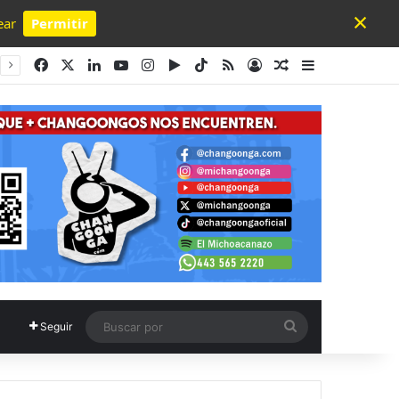
×
ear
Permitir
Powered by SendPulse
Facebook
X
LinkedIn
YouTube
Instagram
Google Play
TikTok
RSS
Acceso
Publicación al a
Barra lateral
Buscar
Seguir
por