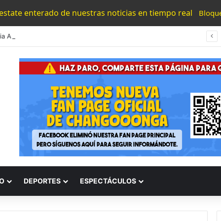
 estate enterado de nuestras noticias en tiempo real
Bloqu
#Morelia Asesinan A Jefe De Tenencia De Santiago Undameo Tras Ataque En Cancha
O
DEPORTES
ESPECTÁCULOS