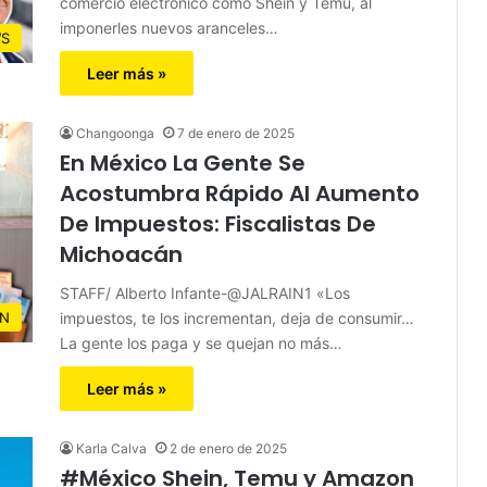
comercio electrónico como Shein y Temu, al
imponerles nuevos aranceles…
S
Leer más »
Changoonga
7 de enero de 2025
En México La Gente Se
Acostumbra Rápido Al Aumento
De Impuestos: Fiscalistas De
Michoacán
STAFF/ Alberto Infante-@JALRAIN1 «Los
impuestos, te los incrementan, deja de consumir…
N
La gente los paga y se quejan no más…
Leer más »
Karla Calva
2 de enero de 2025
#México Shein, Temu y Amazon