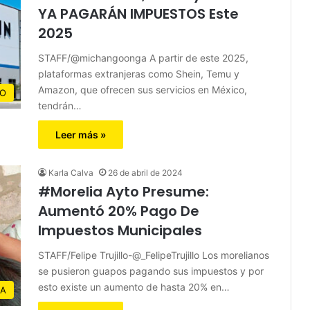
YA PAGARÁN IMPUESTOS Este
2025
STAFF/@michangoonga A partir de este 2025,
plataformas extranjeras como Shein, Temu y
Amazon, que ofrecen sus servicios en México,
CO
tendrán…
Leer más »
Karla Calva
26 de abril de 2024
#Morelia Ayto Presume:
Aumentó 20% Pago De
Impuestos Municipales
STAFF/Felipe Trujillo-@_FelipeTrujillo Los morelianos
se pusieron guapos pagando sus impuestos y por
esto existe un aumento de hasta 20% en…
IA