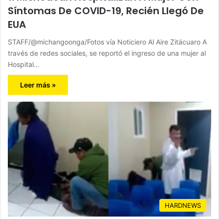
Síntomas De COVID-19, Recién Llegó De
EUA
STAFF/@michangoonga/Fotos vía Noticiero Al Aire Zitácuaro A
través de redes sociales, se reportó el ingreso de una mujer al
Hospital…
Leer más »
HARDNEWS