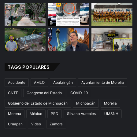
TAGS POPULARES
Accidente
AMLO
Apatzingán
Ayuntamiento de Morelia
CNTE
Congreso del Estado
COVID-19
Gobierno del Estado de Michoacán
Michoacán
Morelia
Morena
México
PRD
Silvano Aureoles
UMSNH
Uruapan
Video
Zamora