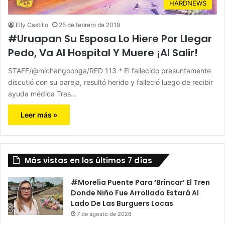
HARDNEWS
Elly Castillo
25 de febrero de 2019
#Uruapan Su Esposa Lo Hiere Por Llegar
Pedo, Va Al Hospital Y Muere ¡Al Salir!
STAFF/@michangoonga/RED 113 * El fallecido presuntamente
discutió con su pareja, resultó herido y falleció luego de recibir
ayuda médica Tras…
Leer más »
Más vistas en los últimos 7 días
#Morelia Puente Para ‘Brincar’ El Tren
Donde Niño Fue Arrollado Estará Al
Lado De Las Burguers Locas
7 de agosto de 2026