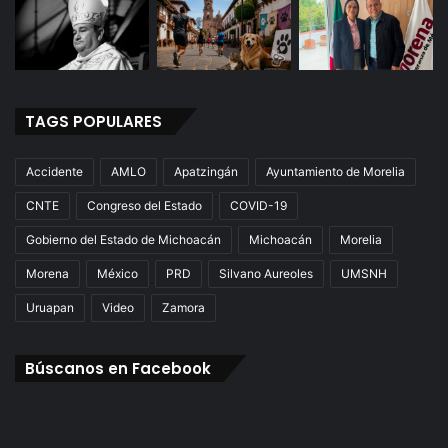
TAGS POPULARES
Accidente
AMLO
Apatzingán
Ayuntamiento de Morelia
CNTE
Congreso del Estado
COVID-19
Gobierno del Estado de Michoacán
Michoacán
Morelia
Morena
México
PRD
Silvano Aureoles
UMSNH
Uruapan
Video
Zamora
Búscanos en Facebook