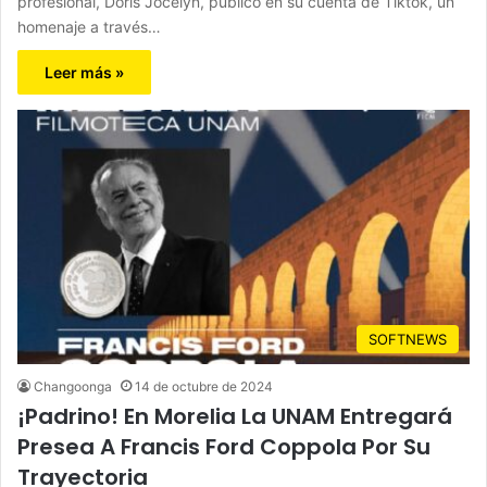
profesional, Doris Jocelyn, publicó en su cuenta de Tiktok, un
homenaje a través…
Leer más »
SOFTNEWS
Changoonga
14 de octubre de 2024
¡Padrino! En Morelia La UNAM Entregará
Presea A Francis Ford Coppola Por Su
Trayectoria