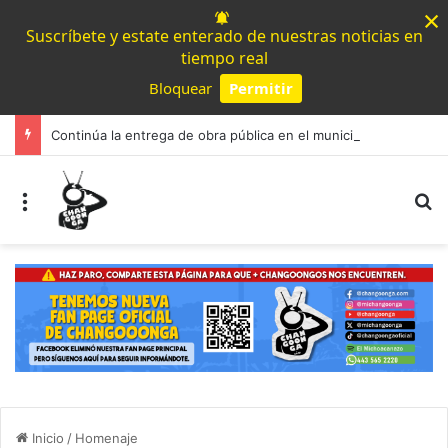
×
Suscríbete y estate enterado de nuestras noticias en
tiempo real
Bloquear
Permitir
Powered by SendPulse
Continúa la entrega de obra pública en el municipio de Jiquilpan
Menú
B
Inicio
/
Homenaje