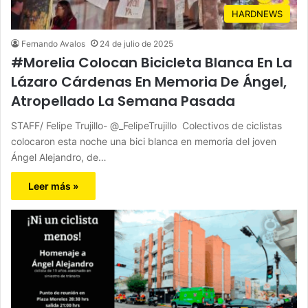
HARDNEWS
Fernando Avalos
24 de julio de 2025
#Morelia Colocan Bicicleta Blanca En La
Lázaro Cárdenas En Memoria De Ángel,
Atropellado La Semana Pasada
STAFF/ Felipe Trujillo- @_FelipeTrujillo Colectivos de ciclistas
colocaron esta noche una bici blanca en memoria del joven
Ángel Alejandro, de…
Leer más »