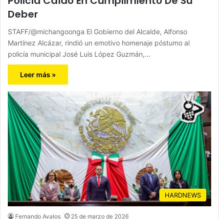
Policía Caído En Cumplimiento De Su
Deber
STAFF/@michangoonga El Gobierno del Alcalde, Alfonso
Martínez Alcázar, rindió un emotivo homenaje póstumo al
policía municipal José Luis López Guzmán,…
Leer más »
HARDNEWS
Fernando Avalos
25 de marzo de 2026