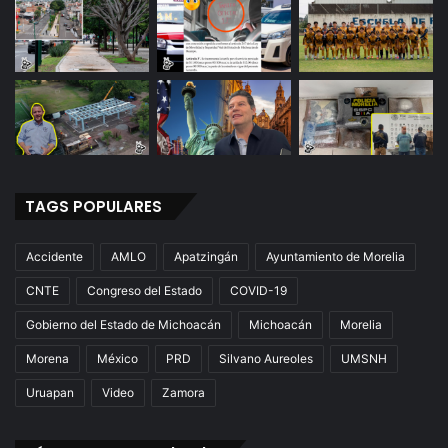
TAGS POPULARES
Accidente
AMLO
Apatzingán
Ayuntamiento de Morelia
CNTE
Congreso del Estado
COVID-19
Gobierno del Estado de Michoacán
Michoacán
Morelia
Morena
México
PRD
Silvano Aureoles
UMSNH
Uruapan
Video
Zamora