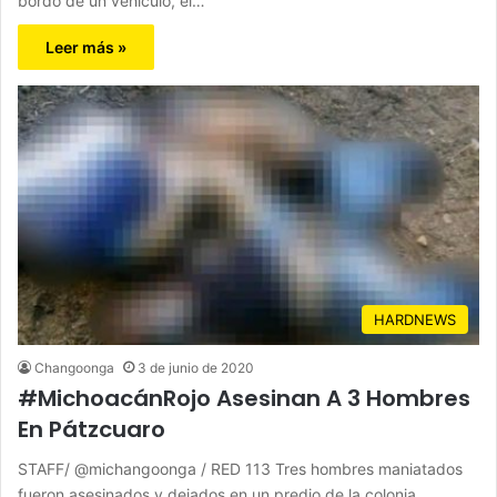
bordo de un vehículo, el…
Leer más »
HARDNEWS
Changoonga
3 de junio de 2020
#MichoacánRojo Asesinan A 3 Hombres
En Pátzcuaro
STAFF/ @michangoonga / RED 113 Tres hombres maniatados
fueron asesinados y dejados en un predio de la colonia