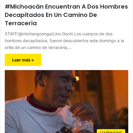
#Michoacán Encuentran A Dos Hombres
Decapitados En Un Camino De
Terracería
STAFF/@michangoonga/Lino Gochi Los cuerpos de dos
hombres decapitados, fueron descubiertos este domingo a la
orilla de un camino de terracería,…
Leer más »
HARDNEWS