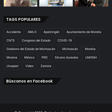
TAGS POPULARES
Accidente
AMLO
Apatzingán
Ayuntamiento de Morelia
CNTE
Congreso del Estado
COVID-19
Gobierno del Estado de Michoacán
Michoacán
Morelia
Morena
México
PRD
Silvano Aureoles
UMSNH
Uruapan
Video
Zamora
Búscanos en Facebook