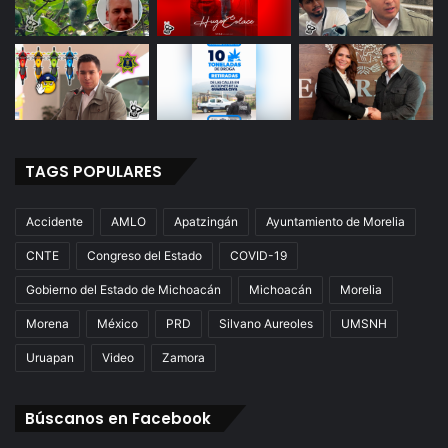
TAGS POPULARES
Accidente
AMLO
Apatzingán
Ayuntamiento de Morelia
CNTE
Congreso del Estado
COVID-19
Gobierno del Estado de Michoacán
Michoacán
Morelia
Morena
México
PRD
Silvano Aureoles
UMSNH
Uruapan
Video
Zamora
Búscanos en Facebook