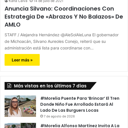
Karla Calva
14 de julio de 2021
Anuncia Silvano: Coordinaciones Con
Estrategia De «Abrazos Y No Balazos» De
AMLO
STAFF / Alejandra Hernández-@AleSolAleLuna El gobernador
de Michoacán, Silvano Aureoles Conejo, reiteró que su
administración está lista para coordinarse con…
Leer más »
Más vistas en los últimos 7 días
#Morelia Puente Para ‘Brincar’ El Tren
Donde Niño Fue Arrollado Estará Al
Lado De Las Burguers Locas
7 de agosto de 2026
#Morelia Alfonso Martínez Invita A La