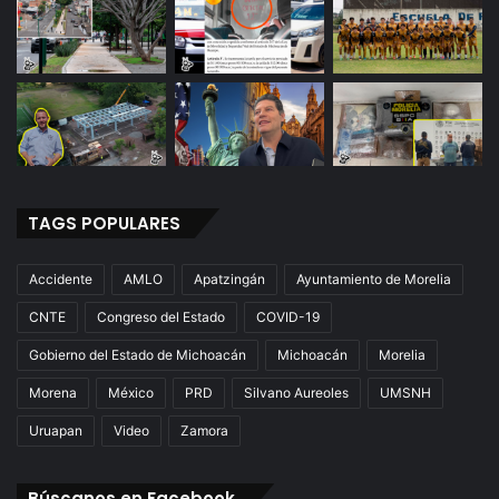
TAGS POPULARES
Accidente
AMLO
Apatzingán
Ayuntamiento de Morelia
CNTE
Congreso del Estado
COVID-19
Gobierno del Estado de Michoacán
Michoacán
Morelia
Morena
México
PRD
Silvano Aureoles
UMSNH
Uruapan
Video
Zamora
Búscanos en Facebook