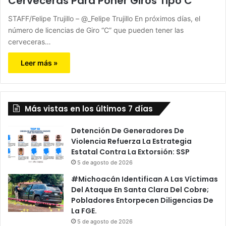
Cerveceras Para Poner Giros Tipo C
STAFF/Felipe Trujillo – @_Felipe Trujillo En próximos días, el
número de licencias de Giro “C” que pueden tener las
cerveceras…
Leer más »
Más vistas en los últimos 7 días
Detención De Generadores De
Violencia Refuerza La Estrategia
Estatal Contra La Extorsión: SSP
5 de agosto de 2026
#Michoacán Identifican A Las Víctimas
Del Ataque En Santa Clara Del Cobre;
Pobladores Entorpecen Diligencias De
La FGE.
5 de agosto de 2026