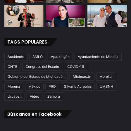
TAGS POPULARES
Accidente
AMLO
Apatzingán
Ayuntamiento de Morelia
CNTE
Congreso del Estado
COVID-19
Gobierno del Estado de Michoacán
Michoacán
Morelia
Morena
México
PRD
Silvano Aureoles
UMSNH
Uruapan
Video
Zamora
Búscanos en Facebook