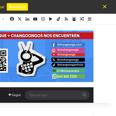
×
ear
Permitir
Powered by SendPulse
Facebook
X
LinkedIn
YouTube
Instagram
Google Play
TikTok
RSS
Acceso
Publicación al a
Barra lateral
Buscar
Seguir
por