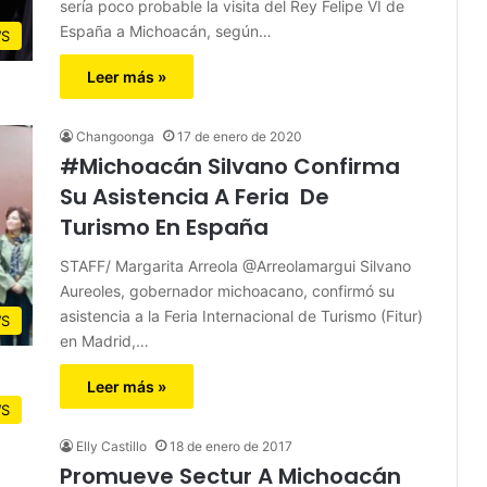
sería poco probable la visita del Rey Felipe VI de
España a Michoacán, según…
S
Leer más »
Changoonga
17 de enero de 2020
#Michoacán Silvano Confirma
Su Asistencia A Feria De
Turismo En España
STAFF/ Margarita Arreola @Arreolamargui Silvano
Aureoles, gobernador michoacano, confirmó su
asistencia a la Feria Internacional de Turismo (Fitur)
S
en Madrid,…
Leer más »
S
Elly Castillo
18 de enero de 2017
Promueve Sectur A Michoacán