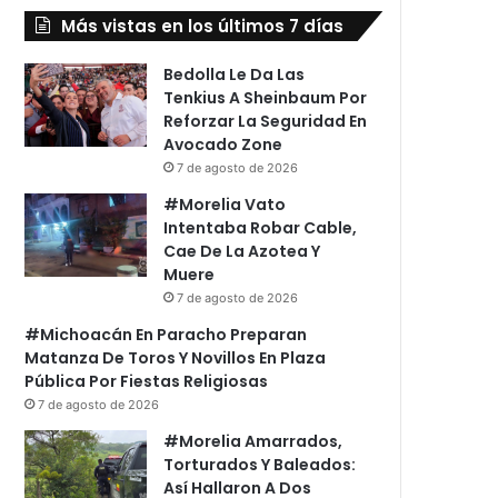
Más vistas en los últimos 7 días
Bedolla Le Da Las
Tenkius A Sheinbaum Por
Reforzar La Seguridad En
Avocado Zone
7 de agosto de 2026
#Morelia Vato
Intentaba Robar Cable,
Cae De La Azotea Y
Muere
7 de agosto de 2026
#Michoacán En Paracho Preparan
Matanza De Toros Y Novillos En Plaza
Pública Por Fiestas Religiosas
7 de agosto de 2026
#Morelia Amarrados,
Torturados Y Baleados:
Así Hallaron A Dos