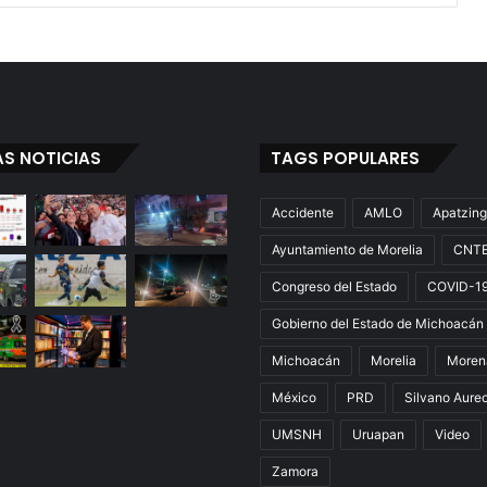
AS NOTICIAS
TAGS POPULARES
Accidente
AMLO
Apatzin
Ayuntamiento de Morelia
CNT
Congreso del Estado
COVID-1
Gobierno del Estado de Michoacán
Michoacán
Morelia
Moren
México
PRD
Silvano Aure
UMSNH
Uruapan
Video
Zamora