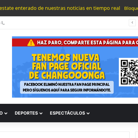
 estate enterado de nuestras noticias en tiempo real
Bloqu
Bedolla Le Da Las Tenkius A Sheinbaum Por Reforzar La Seguridad En Avocado Zone
O
DEPORTES
ESPECTÁCULOS