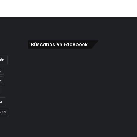
Búscanos en Facebook
gán
E
9
a
oles