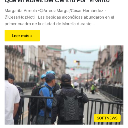
Que En Bares Del Centro Por ‘El Grito’
Margarita Arreola -@ArreolaMargui/César Hernández -
@CesarHdzNoti Las bebidas alcohólicas abundaron en el
primer cuadro de la ciudad de Morelia durante…
Leer más »
SOFTNEWS