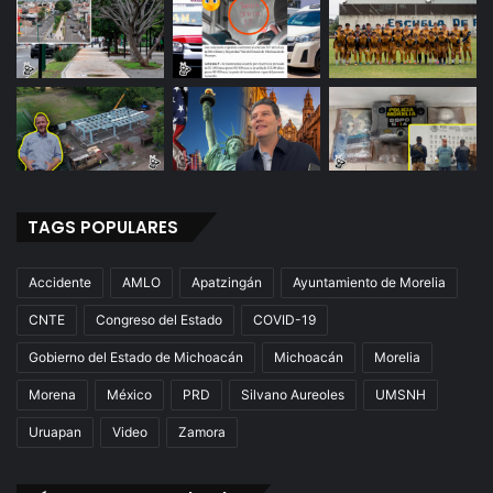
TAGS POPULARES
Accidente
AMLO
Apatzingán
Ayuntamiento de Morelia
CNTE
Congreso del Estado
COVID-19
Gobierno del Estado de Michoacán
Michoacán
Morelia
Morena
México
PRD
Silvano Aureoles
UMSNH
Uruapan
Video
Zamora