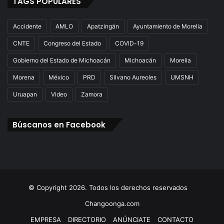
TAGS POPULARES
Accidente
AMLO
Apatzingán
Ayuntamiento de Morelia
CNTE
Congreso del Estado
COVID-19
Gobierno del Estado de Michoacán
Michoacán
Morelia
Morena
México
PRD
Silvano Aureoles
UMSNH
Uruapan
Video
Zamora
Búscanos en Facebook
© Copyright 2026. Todos los derechos reservados
Changoonga.com
EMPRESA
DIRECTORIO
ANÚNCIATE
CONTACTO