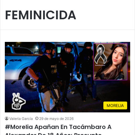
FEMINICIDA
MORELIA
Valeria García
29 de mayo de 2026
#Morelia Apañan En Tacámbaro A