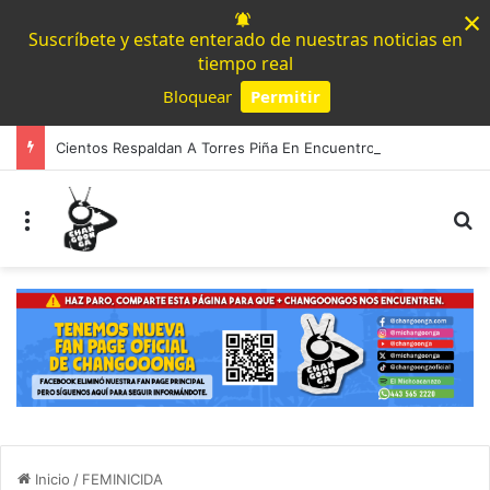
×
Suscríbete y estate enterado de nuestras noticias en
tiempo real
Bloquear
Permitir
Powered by SendPulse
Cientos Respaldan A Torres Piña En Encuentro Del Movimiento Progresista
Menú
B
Inicio
/
FEMINICIDA