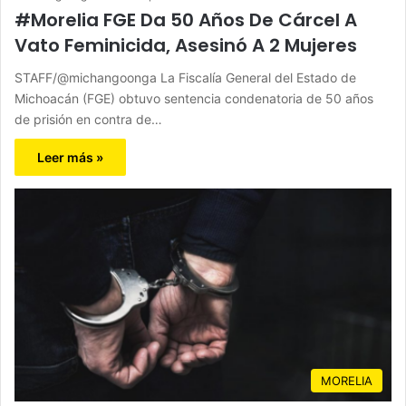
#Morelia FGE Da 50 Años De Cárcel A
Vato Feminicida, Asesinó A 2 Mujeres
STAFF/@michangoonga La Fiscalía General del Estado de
Michoacán (FGE) obtuvo sentencia condenatoria de 50 años
de prisión en contra de…
Leer más »
MORELIA