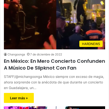
HARDNEWS
Changoonga
7 de diciembre de 2022
En México: En Mero Concierto Confunden
A Músico De Slipknot Con Fan
STAFF/@michangoonga México siempre con exceso de magia,
ahora sorprende con la anécdota de que durante un concierto
en Guadalajara, un…
Leer más »