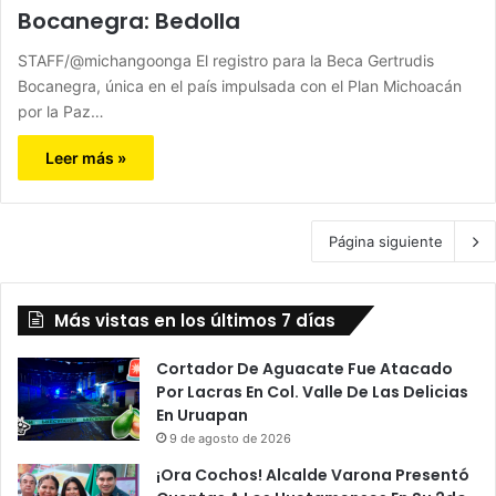
Bocanegra: Bedolla
STAFF/@michangoonga El registro para la Beca Gertrudis
Bocanegra, única en el país impulsada con el Plan Michoacán
por la Paz…
Leer más »
Página siguiente
Más vistas en los últimos 7 días
Cortador De Aguacate Fue Atacado
Por Lacras En Col. Valle De Las Delicias
En Uruapan
9 de agosto de 2026
¡Ora Cochos! Alcalde Varona Presentó