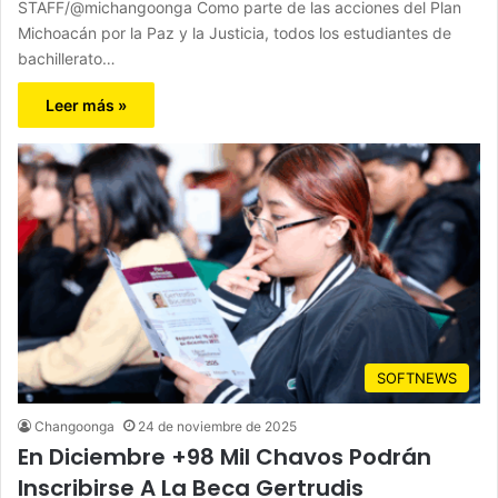
STAFF/@michangoonga Como parte de las acciones del Plan
Michoacán por la Paz y la Justicia, todos los estudiantes de
bachillerato…
Leer más »
SOFTNEWS
Changoonga
24 de noviembre de 2025
En Diciembre +98 Mil Chavos Podrán
Inscribirse A La Beca Gertrudis