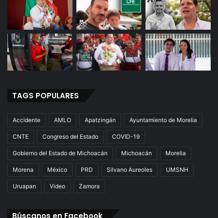
TAGS POPULARES
Accidente
AMLO
Apatzingán
Ayuntamiento de Morelia
CNTE
Congreso del Estado
COVID-19
Gobierno del Estado de Michoacán
Michoacán
Morelia
Morena
México
PRD
Silvano Aureoles
UMSNH
Uruapan
Video
Zamora
Búscanos en Facebook