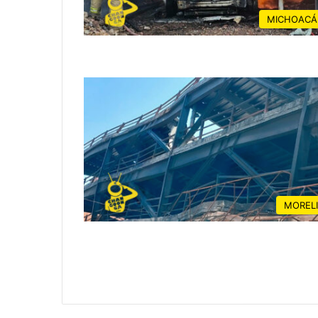
MICHOACÁ
MOREL