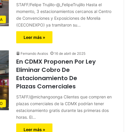
STAFF/Felipe Trujillo-@_FelipeTrujillo Hasta el
momento, 3 estacionamientos cercanos al Centro
de Convenciones y Exposiciones de Morelia
IA
(CECONEXPO) ya tramitaron su…
Leer más »
Fernando Avalos
16 de abril de 2025
En CDMX Proponen Por Ley
Eliminar Cobro De
Estacionamiento De
Plazas Comerciales
STAFF/@michangoonga Clientes que compren en
plazas comerciales de la CDMX podrían tener
CO
estacionamiento gratis durante las primeras dos
horas. El…
Leer más »