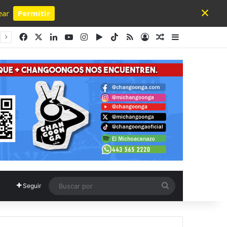
×
ear
Permitir
Powered by SendPulse
Facebook
X
LinkedIn
YouTube
Instagram
Google Play
TikTok
RSS
Acceso
Publicación al a
Barra lateral
Buscar
Seguir
por