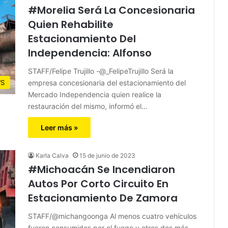
#Morelia Será La Concesionaria
Quien Rehabilite
Estacionamiento Del
Independencia: Alfonso
STAFF/Felipe Trujillo -@_FelipeTrujillo Será la
empresa concesionaria del estacionamiento del
S
Mercado Independencia quien realice la
restauración del mismo, informó el…
Leer más »
Karla Calva
15 de junio de 2023
#Michoacán Se Incendiaron
Autos Por Corto Circuito En
Estacionamiento De Zamora
STAFF/@michangoonga Al menos cuatro vehículos
fueron consumidos por el fuego y otros dos más