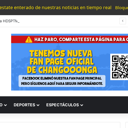
 estate enterado de nuestras noticias en tiempo real
Bloqu
#Puebla HDSPTM Mata A Abuelita De 82 Años Que Vendía Cemitas Para Robarle 90 Varos
O
DEPORTES
ESPECTÁCULOS