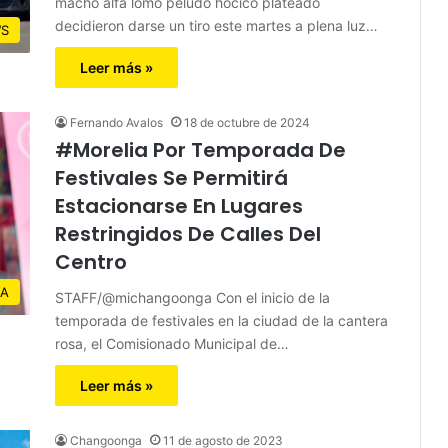
macho alfa lomo peludo hocico plateado
decidieron darse un tiro este martes a plena luz…
S
Leer más »
Fernando Avalos
18 de octubre de 2024
#Morelia Por Temporada De
Festivales Se Permitirá
Estacionarse En Lugares
Restringidos De Calles Del
Centro
IA
STAFF/@michangoonga Con el inicio de la
temporada de festivales en la ciudad de la cantera
rosa, el Comisionado Municipal de…
Leer más »
Changoonga
11 de agosto de 2023