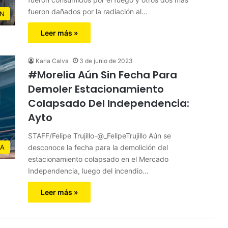
fueron dañados por la radiación al…
N
Leer más »
Karla Calva
3 de junio de 2023
#Morelia Aún Sin Fecha Para
Demoler Estacionamiento
Colapsado Del Independencia:
Ayto
STAFF/Felipe Trujillo-@_FelipeTrujillo Aún se
desconoce la fecha para la demolición del
IA
estacionamiento colapsado en el Mercado
Independencia, luego del incendio…
Leer más »