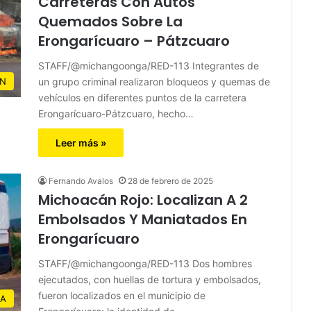
Carreteras Con Autos
Quemados Sobre La
Erongarícuaro – Pátzcuaro
STAFF/@michangoonga/RED-113 Integrantes de
un grupo criminal realizaron bloqueos y quemas de
N
vehículos en diferentes puntos de la carretera
Erongarícuaro-Pátzcuaro, hecho…
Leer más »
Fernando Avalos
28 de febrero de 2025
Michoacán Rojo: Localizan A 2
Embolsados Y Maniatados En
Erongarícuaro
STAFF/@michangoonga/RED-113 Dos hombres
ejecutados, con huellas de tortura y embolsados,
fueron localizados en el municipio de
JA