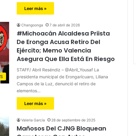
Leer más »
Changoonga
7 de abril de 2026
#Michoacán Alcaldesa Priista
De Eronga Acusa Retiro Del
Ejército; Memo Valencia
Asegura Que Ella Está En Riesgo
STAFF/ Abril Reséndiz – @Abril_Yousaf La
presidenta municipal de Erongarícuaro, Liliana
S
Campos de la Luz, denunció el retiro de
elementos…
Leer más »
Valeria García
28 de septiembre de 2025
Mañosos Del CJNG Bloquean