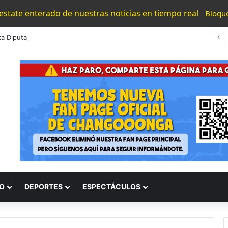
 estate enterado de nuestras noticias en tiempo real
Bloqu
Amenaza Diputado Gaona Aferrarse Todo Un Año A La Presidencia Del Congreso De Michoacán
O
DEPORTES
ESPECTÁCULOS