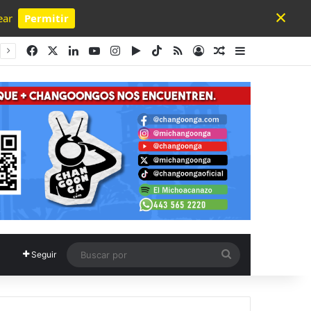
×
ear
Permitir
Powered by SendPulse
Facebook
X
LinkedIn
YouTube
Instagram
Google Play
TikTok
RSS
Acceso
Publicación al a
Barra lateral
Buscar
Seguir
por