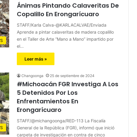
Ánimas Pintando Calaveritas De
Copalillo En Erongarícuaro
STAFF/Karla Calva-@KARLACALVAE/Enviada
Aprende a pintar calaveritas de madera copalillo
en el Taller de Arte “Mano a Mano” impartido por
S
el…
Leer más »
Changoonga
25 de septiembre de 2024
#Michoacán FGR Investiga A Los
5 Detenidos Por Los
Enfrentamientos En
Erongarícuaro
STAFF/@michangoonga/RED-113 La Fiscalía
General de la República (FGR), informó que inició
S
carpeta de investigación en contra de cinco