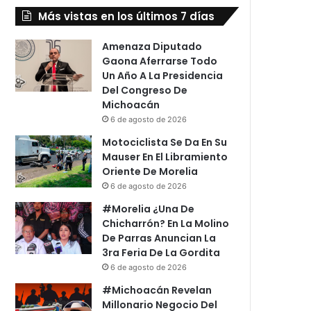
Más vistas en los últimos 7 días
Amenaza Diputado
Gaona Aferrarse Todo
Un Año A La Presidencia
Del Congreso De
Michoacán
6 de agosto de 2026
Motociclista Se Da En Su
Mauser En El Libramiento
Oriente De Morelia
6 de agosto de 2026
#Morelia ¿Una De
Chicharrón? En La Molino
De Parras Anuncian La
3ra Feria De La Gordita
6 de agosto de 2026
#Michoacán Revelan
Millonario Negocio Del