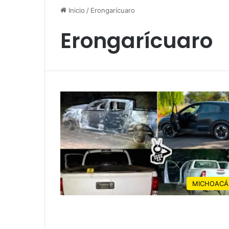
Inicio
/
Erongarícuaro
Erongarícuaro
MICHOACÁ