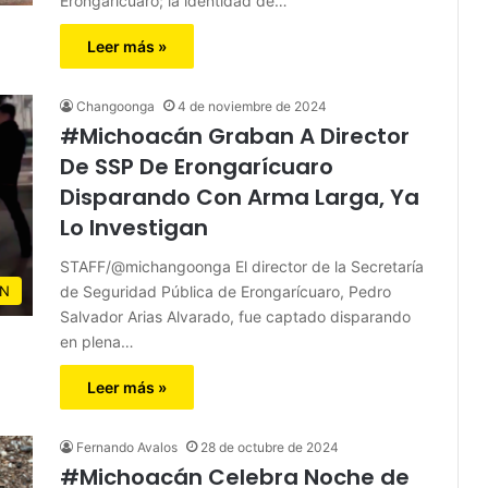
Erongarícuaro; la identidad de…
Leer más »
Changoonga
4 de noviembre de 2024
#Michoacán Graban A Director
De SSP De Erongarícuaro
Disparando Con Arma Larga, Ya
Lo Investigan
STAFF/@michangoonga El director de la Secretaría
de Seguridad Pública de Erongarícuaro, Pedro
N
Salvador Arias Alvarado, fue captado disparando
en plena…
Leer más »
Fernando Avalos
28 de octubre de 2024
#Michoacán Celebra Noche de