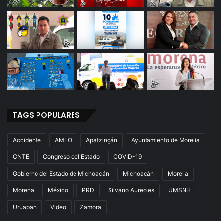
TAGS POPULARES
Accidente
AMLO
Apatzingán
Ayuntamiento de Morelia
CNTE
Congreso del Estado
COVID-19
Gobierno del Estado de Michoacán
Michoacán
Morelia
Morena
México
PRD
Silvano Aureoles
UMSNH
Uruapan
Video
Zamora