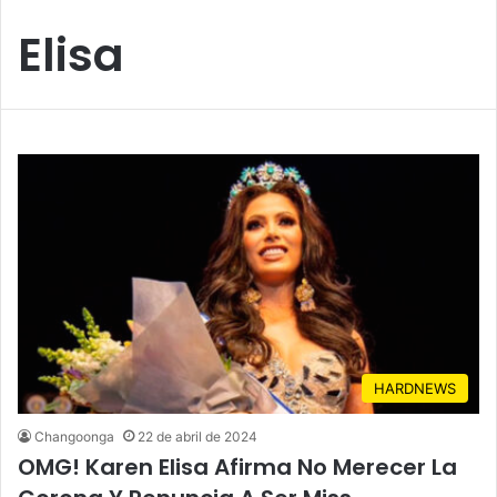
Elisa
HARDNEWS
Changoonga
22 de abril de 2024
OMG! Karen Elisa Afirma No Merecer La