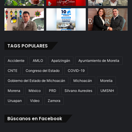
TAGS POPULARES
Accidente
AMLO
Apatzingán
Ayuntamiento de Morelia
CNTE
Congreso del Estado
COVID-19
Gobierno del Estado de Michoacán
Michoacán
Morelia
Morena
México
PRD
Silvano Aureoles
UMSNH
Uruapan
Video
Zamora
Búscanos en Facebook