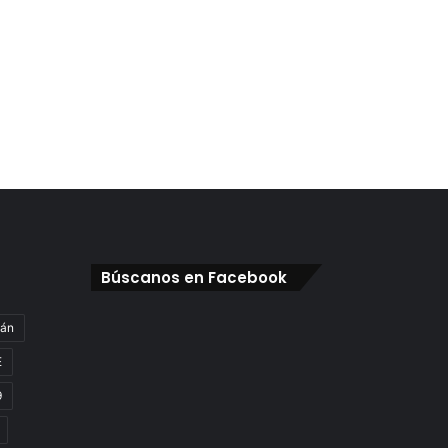
Búscanos en Facebook
gán
E
9