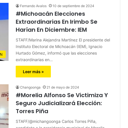
Fernando Avalos
10 de septiembre de 2024
#Michoacán Elecciones
Extraordinarias En Irimbo Se
Harían En Diciembre: IEM
STAFF/Marina Alejandra Martínez El presidente del
Instituto Electoral de Michoacán (IEM), Ignacio
Hurtado Gómez, informó que las elecciones
N
extraordinarias en…
Leer más »
Changoonga
21 de mayo de 2024
#Morelia Alfonso Se Victimiza Y
Seguro Judicializará Elección:
Torres Piña
STAFF/@michangoonga Carlos Torres Piña,
candidato a la presidencia municipal de Morelia