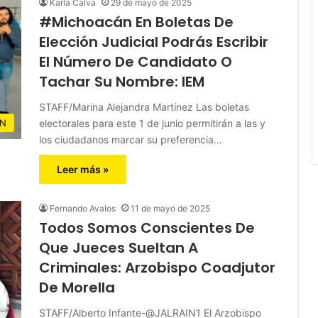
Karla Calva
29 de mayo de 2025
#Michoacán En Boletas De
Elección Judicial Podrás Escribir
El Número De Candidato O
Tachar Su Nombre: IEM
STAFF/Marina Alejandra Martínez Las boletas
electorales para este 1 de junio permitirán a las y
N
los ciudadanos marcar su preferencia…
Leer más »
Fernando Avalos
11 de mayo de 2025
Todos Somos Conscientes De
Que Jueces Sueltan A
Criminales: Arzobispo Coadjutor
De Morella
STAFF/Alberto Infante-@JALRAIN1 El Arzobispo