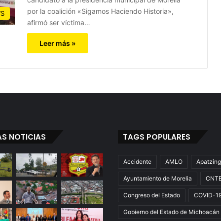
por la coalición «Sigamos Haciendo Historia»,
S
afirmó ser víctima…
Leer más »
AS NOTICIAS
TAGS POPULARES
Accidente
AMLO
Apatzin
Ayuntamiento de Morelia
CNT
Congreso del Estado
COVID-1
Gobierno del Estado de Michoacán