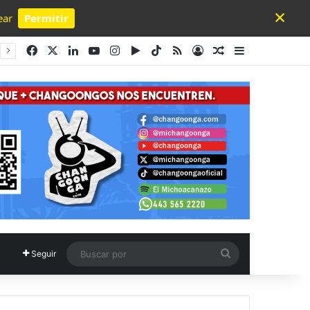
×
ear
Permitir
Powered by SendPulse
Facebook
X
LinkedIn
YouTube
Instagram
Google Play
TikTok
RSS
Acceso
Publicación al a
Barra lateral
Buscar
Seguir
por