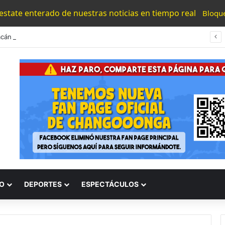
 estate enterado de nuestras noticias en tiempo real
Bloqu
Michoacán Rojo: Dan De Baja De Este Mundo Malandro Al Darse Salvaje Topón Con Polís En Peribán
O
DEPORTES
ESPECTÁCULOS