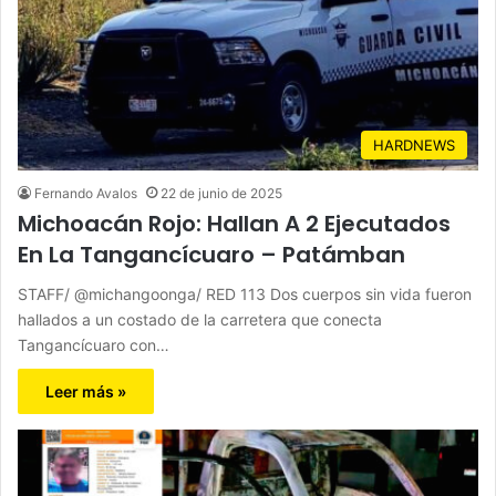
HARDNEWS
Fernando Avalos
22 de junio de 2025
Michoacán Rojo: Hallan A 2 Ejecutados
En La Tangancícuaro – Patámban
STAFF/ @michangoonga/ RED 113 Dos cuerpos sin vida fueron
hallados a un costado de la carretera que conecta
Tangancícuaro con…
Leer más »