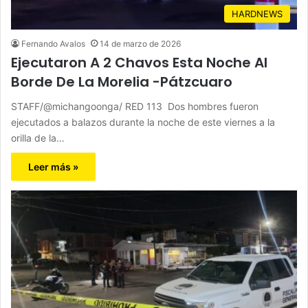
HARDNEWS
Fernando Avalos
14 de marzo de 2026
Ejecutaron A 2 Chavos Esta Noche Al
Borde De La Morelia -Pátzcuaro
STAFF/@michangoonga/ RED 113 Dos hombres fueron
ejecutados a balazos durante la noche de este viernes a la
orilla de la…
Leer más »