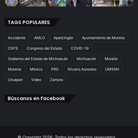
TAGS POPULARES
Accidente
AMLO
Apatzingán
Ayuntamiento de Morelia
CNTE
Congreso del Estado
COVID-19
Gobierno del Estado de Michoacán
Michoacán
Morelia
Morena
México
PRD
Silvano Aureoles
UMSNH
Uruapan
Video
Zamora
Búscanos en Facebook
© Copyright 2026. Todos los derechos reservados