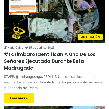
MICHOACÁN
Karla Calva
25 de abril de 2025
#Tarímbaro Identifican A Uno De Los
Señores Ejecutado Durante Esta
Madrugada
STAFF/@michangoonga/RED-113 Uno de los dos hombres
ejecutados a balazos durante la madrugada de este viernes en
la Tenencia de Téjaro…
Leer más »