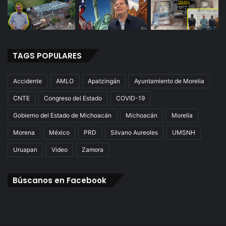
TAGS POPULARES
Accidente
AMLO
Apatzingán
Ayuntamiento de Morelia
CNTE
Congreso del Estado
COVID-19
Gobierno del Estado de Michoacán
Michoacán
Morelia
Morena
México
PRD
Silvano Aureoles
UMSNH
Uruapan
Video
Zamora
Búscanos en Facebook