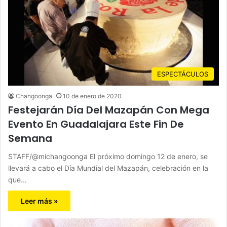
ESPECTÁCULOS
Changoonga
10 de enero de 2020
Festejarán Día Del Mazapán Con Mega
Evento En Guadalajara Este Fin De
Semana
STAFF/@michangoonga El próximo domingo 12 de enero, se
llevará a cabo el Día Mundial del Mazapán, celebración en la
que…
Leer más »