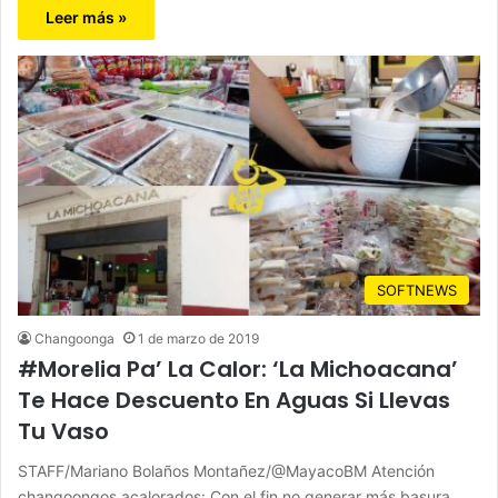
Leer más »
SOFTNEWS
Changoonga
1 de marzo de 2019
#Morelia Pa’ La Calor: ‘La Michoacana’
Te Hace Descuento En Aguas Si Llevas
Tu Vaso
STAFF/Mariano Bolaños Montañez/@MayacoBM Atención
changoongos acalorados: Con el fin no generar más basura,