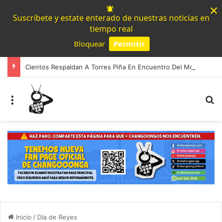
×
Suscríbete y estate enterado de nuestras noticias en
tiempo real
Bloquear
Permitir
Powered by SendPulse
Cientos Respaldan A Torres Piña En Encuentro Del Movimiento Progresista
Menú
B
Inicio
/
Día de Reyes