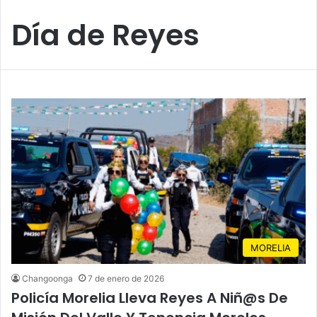
Día de Reyes
MORELIA
Changoonga
7 de enero de 2026
Policía Morelia Lleva Reyes A Niñ@s De