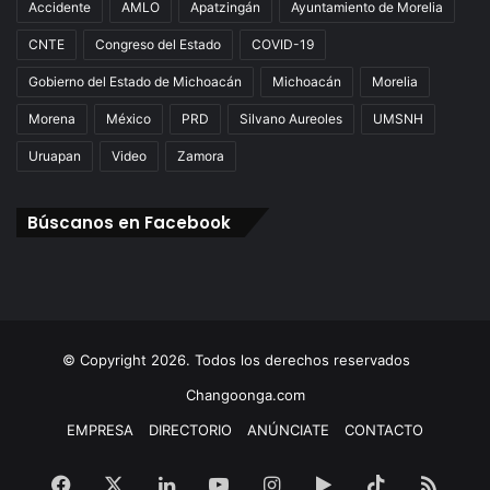
Accidente
AMLO
Apatzingán
Ayuntamiento de Morelia
CNTE
Congreso del Estado
COVID-19
Gobierno del Estado de Michoacán
Michoacán
Morelia
Morena
México
PRD
Silvano Aureoles
UMSNH
Uruapan
Video
Zamora
Búscanos en Facebook
© Copyright 2026. Todos los derechos reservados
Changoonga.com
EMPRESA
DIRECTORIO
ANÚNCIATE
CONTACTO
Facebook
X
LinkedIn
YouTube
Instagram
Google
TikTok
RSS