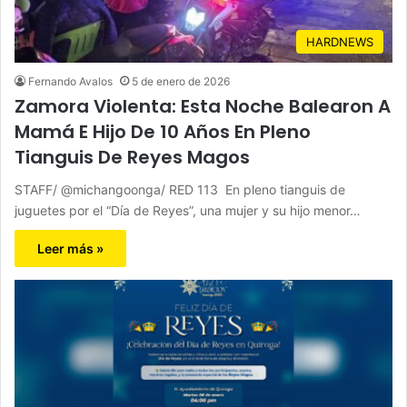
HARDNEWS
Fernando Avalos
5 de enero de 2026
Zamora Violenta: Esta Noche Balearon A
Mamá E Hijo De 10 Años En Pleno
Tianguis De Reyes Magos
STAFF/ @michangoonga/ RED 113 En pleno tianguis de
juguetes por el “Día de Reyes”, una mujer y su hijo menor…
Leer más »