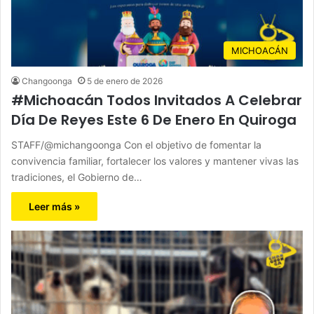
MICHOACÁN
Changoonga
5 de enero de 2026
#Michoacán Todos Invitados A Celebrar
Día De Reyes Este 6 De Enero En Quiroga
STAFF/@michangoonga Con el objetivo de fomentar la
convivencia familiar, fortalecer los valores y mantener vivas las
tradiciones, el Gobierno de…
Leer más »