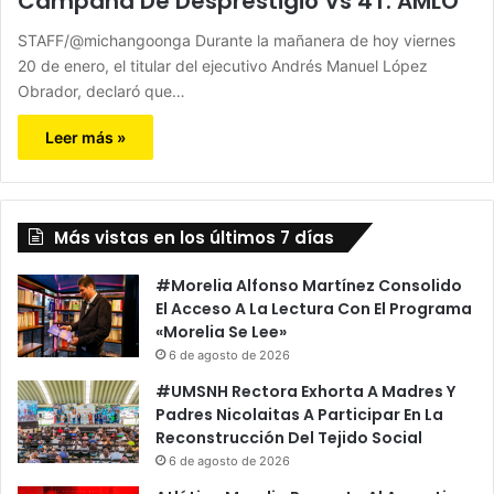
Campaña De Desprestigio Vs 4T: AMLO
STAFF/@michangoonga Durante la mañanera de hoy viernes
20 de enero, el titular del ejecutivo Andrés Manuel López
Obrador, declaró que…
Leer más »
Más vistas en los últimos 7 días
#Morelia Alfonso Martínez Consolido
El Acceso A La Lectura Con El Programa
«Morelia Se Lee»
6 de agosto de 2026
#UMSNH Rectora Exhorta A Madres Y
Padres Nicolaitas A Participar En La
Reconstrucción Del Tejido Social
6 de agosto de 2026