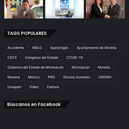
TAGS POPULARES
Accidente
AMLO
Apatzingán
Ayuntamiento de Morelia
CNTE
Congreso del Estado
COVID-19
Gobierno del Estado de Michoacán
Michoacán
Morelia
Morena
México
PRD
Silvano Aureoles
UMSNH
Uruapan
Video
Zamora
Búscanos en Facebook