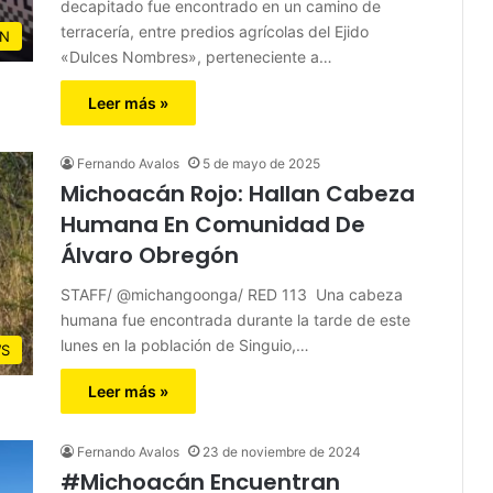
decapitado fue encontrado en un camino de
terracería, entre predios agrícolas del Ejido
N
«Dulces Nombres», perteneciente a…
Leer más »
Fernando Avalos
5 de mayo de 2025
Michoacán Rojo: Hallan Cabeza
Humana En Comunidad De
Álvaro Obregón
STAFF/ @michangoonga/ RED 113 Una cabeza
humana fue encontrada durante la tarde de este
lunes en la población de Singuio,…
S
Leer más »
Fernando Avalos
23 de noviembre de 2024
#Michoacán Encuentran