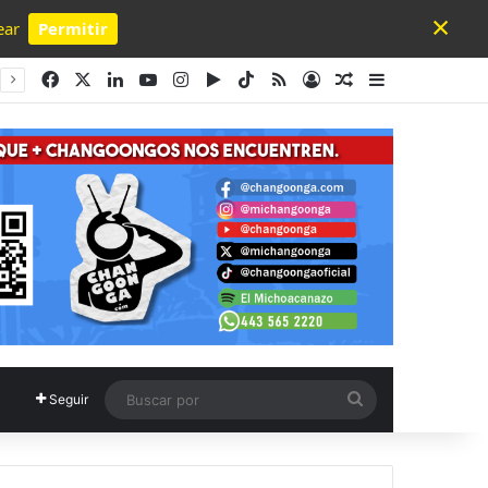
×
ear
Permitir
Powered by SendPulse
Facebook
X
LinkedIn
YouTube
Instagram
Google Play
TikTok
RSS
Acceso
Publicación al a
Barra lateral
Buscar
Seguir
por