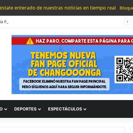
 estate enterado de nuestras noticias en tiempo real
Bloqu
#Morelia Puente Para ‘Brincar’ El Tren Donde Niño Fue Arrollado Estará Al Lado De Las Burguers Locas
O
DEPORTES
ESPECTÁCULOS