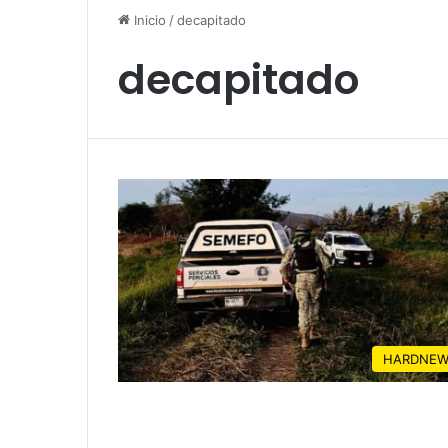
Inicio
/
decapitado
decapitado
HARDNEW