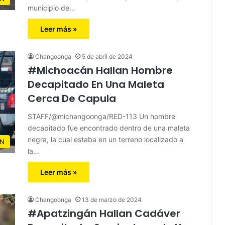
municipio de…
Leer más »
Changoonga
5 de abril de 2024
#Michoacán Hallan Hombre
Decapitado En Una Maleta
Cerca De Capula
STAFF/@michangoonga/RED-113 Un hombre
decapitado fue encontrado dentro de una maleta
negra, la cual estaba en un terreno localizado a
N
la…
Leer más »
Changoonga
13 de marzo de 2024
#Apatzingán Hallan Cadáver