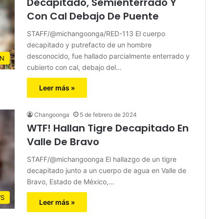
Decapitado, Semienterrado Y
Con Cal Debajo De Puente
STAFF/@michangoonga/RED-113 El cuerpo
decapitado y putrefacto de un hombre
desconocido, fue hallado parcialmente enterrado y
N
cubierto con cal, debajo del…
Leer más »
Changoonga
5 de febrero de 2024
WTF! Hallan Tigre Decapitado En
Valle De Bravo
STAFF/@michangoonga El hallazgo de un tigre
decapitado junto a un cuerpo de agua en Valle de
Bravo, Estado de México,…
S
Leer más »