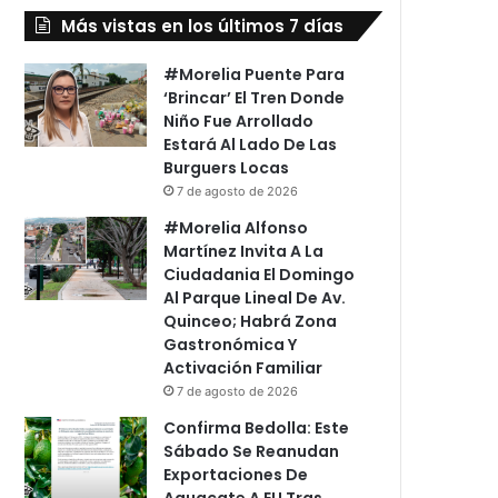
Más vistas en los últimos 7 días
#Morelia Puente Para
‘Brincar’ El Tren Donde
Niño Fue Arrollado
Estará Al Lado De Las
Burguers Locas
7 de agosto de 2026
#Morelia Alfonso
Martínez Invita A La
Ciudadania El Domingo
Al Parque Lineal De Av.
Quinceo; Habrá Zona
Gastronómica Y
Activación Familiar
7 de agosto de 2026
Confirma Bedolla: Este
Sábado Se Reanudan
Exportaciones De
Aguacate A EU Tras