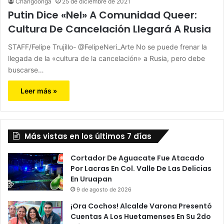
Changoonga
25 de diciembre de 2021
Putin Dice «Nel» A Comunidad Queer:
Cultura De Cancelación Llegará A Rusia
STAFF/Felipe Trujillo- @FelipeNeri_Arte No se puede frenar la
llegada de la «cultura de la cancelación» a Rusia, pero debe
buscarse…
Leer más »
Más vistas en los últimos 7 días
Cortador De Aguacate Fue Atacado
Por Lacras En Col. Valle De Las Delicias
En Uruapan
9 de agosto de 2026
¡Ora Cochos! Alcalde Varona Presentó
Cuentas A Los Huetamenses En Su 2do