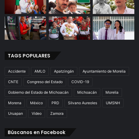
TAGS POPULARES
Accidente
AMLO
Apatzingán
Ayuntamiento de Morelia
CNTE
Congreso del Estado
COVID-19
Gobierno del Estado de Michoacán
Michoacán
Morelia
Morena
México
PRD
Silvano Aureoles
UMSNH
Uruapan
Video
Zamora
Búscanos en Facebook