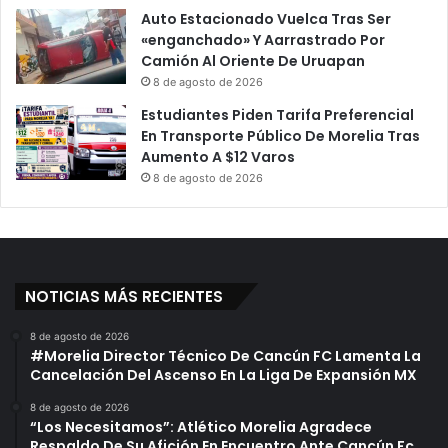
Auto Estacionado Vuelca Tras Ser
«enganchado» Y Aarrastrado Por
Camión Al Oriente De Uruapan
8 de agosto de 2026
Estudiantes Piden Tarifa Preferencial
En Transporte Público De Morelia Tras
Aumento A $12 Varos
8 de agosto de 2026
NOTICIAS MÁS RECIENTES
8 de agosto de 2026
#Morelia Director Técnico De Cancún FC Lamenta La
Cancelación Del Ascenso En La Liga De Expansión MX
8 de agosto de 2026
“Los Necesitamos”: Atlético Morelia Agradece
Respaldo De Su Afición En Encuentro Ante Cancún Fc