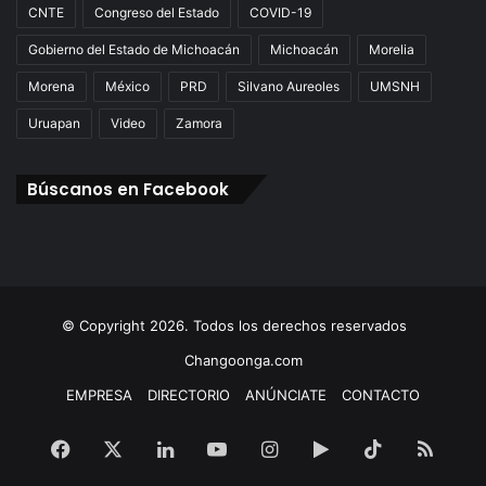
CNTE
Congreso del Estado
COVID-19
Gobierno del Estado de Michoacán
Michoacán
Morelia
Morena
México
PRD
Silvano Aureoles
UMSNH
Uruapan
Video
Zamora
Búscanos en Facebook
© Copyright 2026. Todos los derechos reservados
Changoonga.com
EMPRESA
DIRECTORIO
ANÚNCIATE
CONTACTO
Facebook
X
LinkedIn
YouTube
Instagram
Google
TikTok
RSS