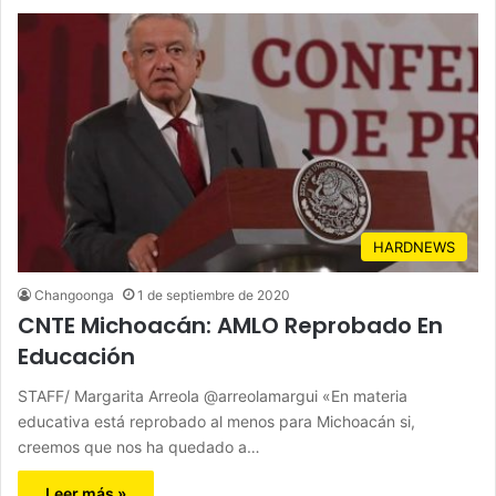
HARDNEWS
Changoonga
1 de septiembre de 2020
CNTE Michoacán: AMLO Reprobado En
Educación
STAFF/ Margarita Arreola @arreolamargui «En materia
educativa está reprobado al menos para Michoacán si,
creemos que nos ha quedado a…
Leer más »