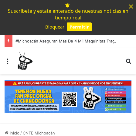
×
Suscríbete y estate enterado de nuestras noticias en
tiempo real
Bloquear
Permitir
Powered by SendPulse
#Michoacán Aseguran Más De 4 Mil Maquinitas Tragamonedas En Operativos Contra El Crimen
Menú
B
Inicio
/
CNTE Michoacán