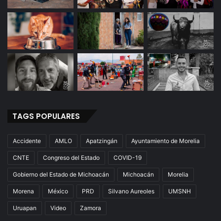
TAGS POPULARES
Accidente
AMLO
Apatzingán
Ayuntamiento de Morelia
CNTE
Congreso del Estado
COVID-19
Gobierno del Estado de Michoacán
Michoacán
Morelia
Morena
México
PRD
Silvano Aureoles
UMSNH
Uruapan
Video
Zamora