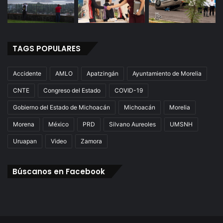
TAGS POPULARES
Accidente
AMLO
Apatzingán
Ayuntamiento de Morelia
CNTE
Congreso del Estado
COVID-19
Gobierno del Estado de Michoacán
Michoacán
Morelia
Morena
México
PRD
Silvano Aureoles
UMSNH
Uruapan
Video
Zamora
Búscanos en Facebook