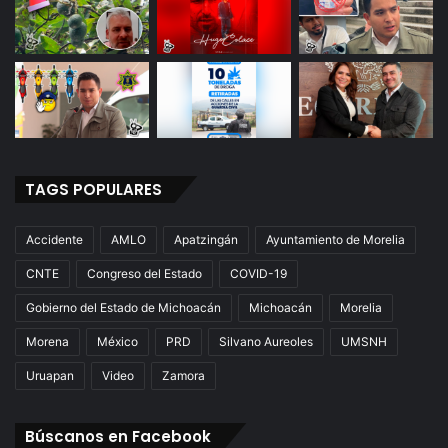
TAGS POPULARES
Accidente
AMLO
Apatzingán
Ayuntamiento de Morelia
CNTE
Congreso del Estado
COVID-19
Gobierno del Estado de Michoacán
Michoacán
Morelia
Morena
México
PRD
Silvano Aureoles
UMSNH
Uruapan
Video
Zamora
Búscanos en Facebook