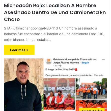
Michoacán Rojo: Localizan A Hombre
Asesinado Dentro De Una Camioneta En
Charo
STAFF/@michangoonga/RED-113 Un hombre asesinado a
balazos fue encontrado al interior de una camioneta Ford F10,
color blanco, la cual estaba…
Leer más »
MICHOACÁN