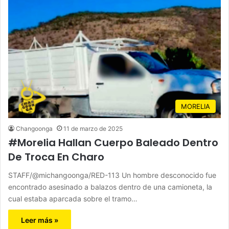
MORELIA
Changoonga
11 de marzo de 2025
#Morelia Hallan Cuerpo Baleado Dentro
De Troca En Charo
STAFF/@michangoonga/RED-113 Un hombre desconocido fue
encontrado asesinado a balazos dentro de una camioneta, la
cual estaba aparcada sobre el tramo…
Leer más »