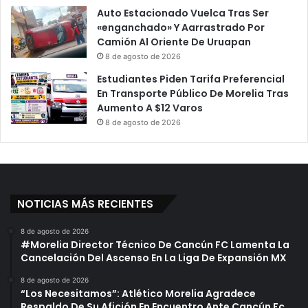
Auto Estacionado Vuelca Tras Ser
«enganchado» Y Aarrastrado Por
Camión Al Oriente De Uruapan
8 de agosto de 2026
Estudiantes Piden Tarifa Preferencial
En Transporte Público De Morelia Tras
Aumento A $12 Varos
8 de agosto de 2026
NOTICIAS MÁS RECIENTES
8 de agosto de 2026
#Morelia Director Técnico De Cancún FC Lamenta La
Cancelación Del Ascenso En La Liga De Expansión MX
8 de agosto de 2026
“Los Necesitamos”: Atlético Morelia Agradece
Respaldo De Su Afición En Encuentro Ante Cancún Fc