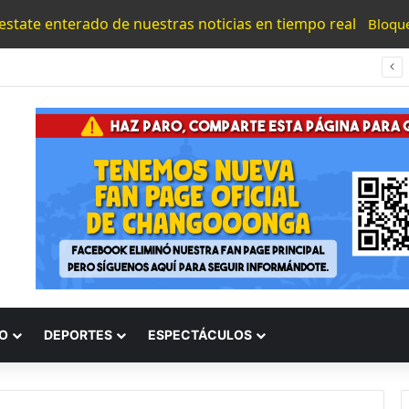
 estate enterado de nuestras noticias en tiempo real
Bloqu
#Morelia Alfonso Martínez Consolido El Acceso A La Lectura Con El Programa «Morelia Se Lee»
O
DEPORTES
ESPECTÁCULOS