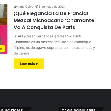
Karla Calva
3 de mayo de 2024
¡Qué Elegancia La De Francia!
Mezcal Michoacano ‘Chamante’
Va A Conquista De París
STAFF/César Hernández-@CesarHdzNoti
Chamante es un mezcal destilado en alambique
filipino, es de agave cupreata, con notas cítricas y
IA
de canela,…
Leer más »
AS NOTICIAS
TAGS POPULARES