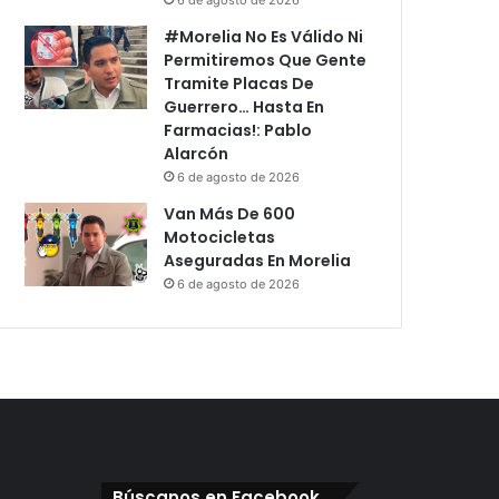
#Morelia No Es Válido Ni
Permitiremos Que Gente
Tramite Placas De
Guerrero… Hasta En
Farmacias!: Pablo
Alarcón
6 de agosto de 2026
Van Más De 600
Motocicletas
Aseguradas En Morelia
6 de agosto de 2026
Búscanos en Facebook