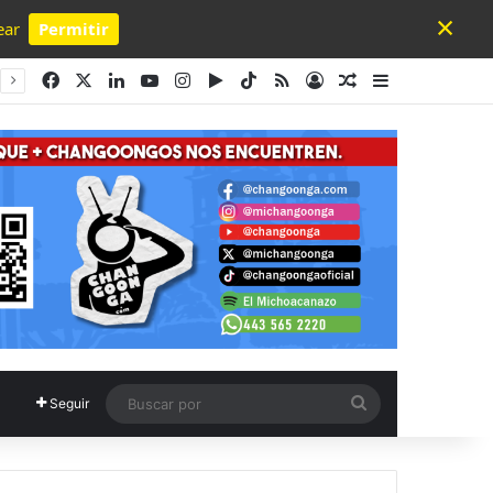
×
ear
Permitir
Powered by SendPulse
Facebook
X
LinkedIn
YouTube
Instagram
Google Play
TikTok
RSS
Acceso
Publicación al a
Barra lateral
Buscar
Seguir
por