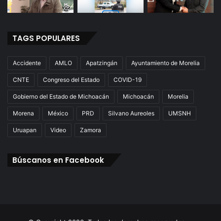
TAGS POPULARES
Accidente
AMLO
Apatzingán
Ayuntamiento de Morelia
CNTE
Congreso del Estado
COVID-19
Gobierno del Estado de Michoacán
Michoacán
Morelia
Morena
México
PRD
Silvano Aureoles
UMSNH
Uruapan
Video
Zamora
Búscanos en Facebook